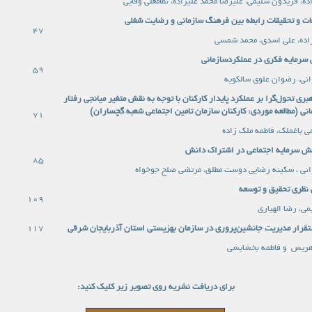
ه، فریدون سلیمی، علیرضا محمد علیزاده، نظامعلی وفایی
عات و تحقیقات رابطه بین فرهنگ سازمانی و رضایت شغلی
47
اده، علی اسدی، محمد شمسی
 سرمایه فکری در عملکردسازمانی
59
انی، رضوان علوی سالکویه
بری تحول‌گرا بر عملکرد پایدار کارکنان با توجه به نقش متغیر میانجی رفتار
ی (مطالعه ‌موردی: کارکنان سازمان تامین اجتماعی شعبه گچساران)
71
 باغملک، فاطمه ملک زاده
قش سرمایه اجتماعی در اشتراک دانش
85
انی ، سکینه رضایی دوست مطلق، مرتضی صلح جوخواه
ی نظری تحقیق و توسعه
109
ی، رضا الهیاری
تقرار مدیریت جانشین
پروری در سازمان بهزیستی استان آذربایجان شرقی
117
هریس و فاطمه بخشایشی
برای دریافت نشریه روی تصویر زیر کلیک کنید: