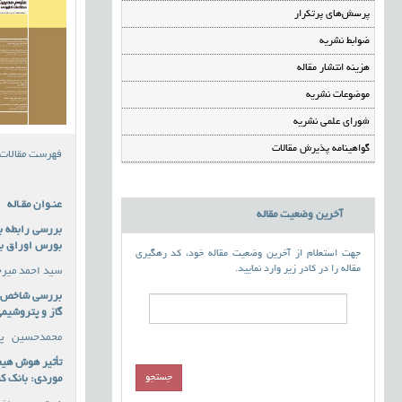
پرسش‌های پرتکرار
ضوابط نشریه
هزینه انتشار مقاله
موضوعات نشریه
شورای علمی نشریه
گواهینامه پذیرش مقالات
فهرست مقالات
عنـوان مقـاله
آخرین وضعیت مقاله
بررسی رابطه ب
بورس اوراق به
جهت استعلام از آخرین وضعیت مقاله خود، کد رهگیری
مقاله را در کادر زیر وارد نمایید.
سید احمد میرج
بررسی شاخص ها
گاز و پتروشیم
محمدحسین پور
تأثیر هوش هیجا
موردی: بانک ک