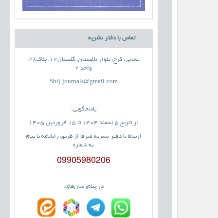
تماس با دفتر نشریه
نشانی: کرج، بلوار باغستان، گلستان12، پلاک28،
واحد 2
Shij.journals@gmail.com
پاسخگویی:
از تاریخ 5 اسفند 1404 تا 15 فروردین 1405
ارتباط با دفتر نشریه صرفا از طریق رایانامه یا پیام
به شماره
09905980206
در پیام‌رسان‌های: