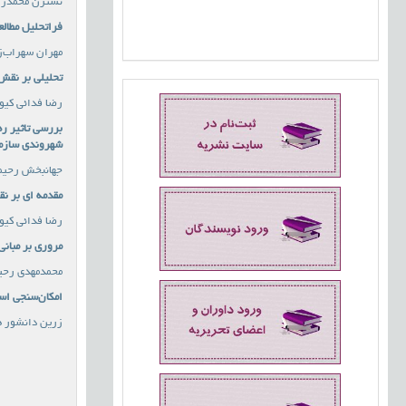
نسترن محمدزاد
فراتحلیل مطال
مهران سهراب‌ز
تحلیلی بر نقش
رضا فدائی کیو
بررسی تاثیر ره
شهروندی سازمان
جهانبخش رحیمی
مقدمه ای بر ن
رضا فدائی کیو
مروری بر مبان
محمدمهدی رحیم
امکان‌سنجی اس
زرین دانشور 