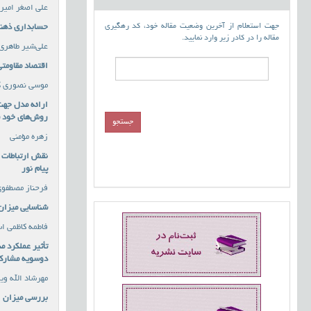
علی اصغر امیر
جهت استعلام از آخرین وضعیت مقاله خود، کد رهگیری
حسابداری ذهنی
مقاله را در کادر زیر وارد نمایید.
علی‌شیر طاهری،
اقتصاد مقاومتی
موسی نصوری گ
روش‌های خود س
زهره مؤمنی
نقش ارتباطات ک
پیام نور
فرحناز مصطفوی
شناسایی میزان 
فاطمه کاظمی ا
تأثیر عملکرد م
دوسویه مشارکت
مهرشاد الله وی
بررسی میزان ا