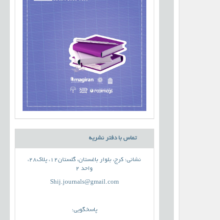
تماس با دفتر نشریه
نشانی: کرج، بلوار باغستان، گلستان12، پلاک28،
واحد 2
Shij.journals@gmail.com
پاسخگویی: