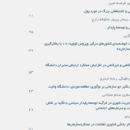
ی، فرشته امین
 و اشتباهاتی بزرگ در مورد پول
11
 پیمان پیروز، شکوفه زارع
 و توسعه پایدار
25
زنی
ارائه مدل جهت خوشه‌بندی کشورهای درگیر ویروس کووید-19 با به‌کارگیری
ازمان‌ده
39
لامی و غیرکلامی در افزایش عملکرد ارتباطی مدیران دانشگاه
53
 کهنگی، ربابه حیدری
تأثیر جو سازمانی بر نوآوری؛ مطالعه موردی: دانشگاه ولایت
63
سکری، میثم علیخانی
دیریت شهری در فرآیند توسعه پایدار سیاسی با تأکید بر نقش
 و سرمایه‌های اجتماعی
69
ردی
ثر بخشی فناوری اطلاعات در عملکردسازمان‌ها
81