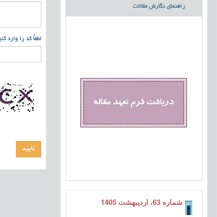
راهنمای نگارش مقالات
لطفاً کد را وارد کن
شماره 63، اردیبهشت 1405