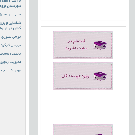
بررسی رابطه بی
شهرستان اروم
یحیی ابراهیم‌
شناسایی و برر
گیلان دربازاره
موسی نصوری گ
بررسی کارکرد 
محمود ریسباف 
مدیریت زنجیره
بهمن خسروی‌پو