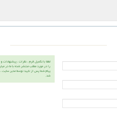
لطفا با تكميل فرم ، نظرات ، پيشنهادات و 
را در مورد مطلب منتشر شده با ما در ميا
پيام شما پس از تاييد توسط مدير سايت ،
شد.