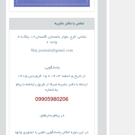
تماس با دفتر نشریه
نشانی: کرج، بلوار باغستان، گلستان12، پلاک28،
واحد 2
Shij.journals@gmail.com
پاسخگویی:
از تاریخ 5 اسفند 1404 تا 15 فروردین 1405
ارتباط با دفتر نشریه صرفا از طریق رایانامه یا پیام
به شماره
09905980206
در پیام‌رسان‌های:
در این دوره امکان پاسخگویی تلفنی یا حضوری وجود