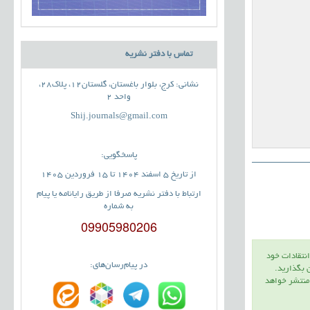
تماس با دفتر نشریه
نشانی: کرج، بلوار باغستان، گلستان12، پلاک28،
واحد 2
Shij.journals@gmail.com
پاسخگویی:
از تاریخ 5 اسفند 1404 تا 15 فروردین 1405
ارتباط با دفتر نشریه صرفا از طریق رایانامه یا پیام
به شماره
09905980206
انتقادات خود
در پیام‌رسان‌های:
ن بگذاريد.
 منتشر خواهد