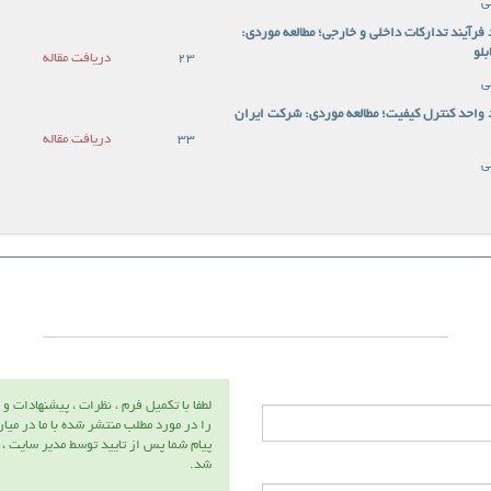
ی
 فرآیند تدارکات داخلی و خارجی؛ مطالعه موردی:
بلو
23
دریافت مقاله
ی
د واحد کنترل کیفیت؛ مطالعه موردی: شرکت ایران
33
دریافت مقاله
ی
لطفا با تكميل فرم ، نظرات ، پيشنهادات و 
را در مورد مطلب منتشر شده با ما در ميا
پيام شما پس از تاييد توسط مدير سايت ،
شد.