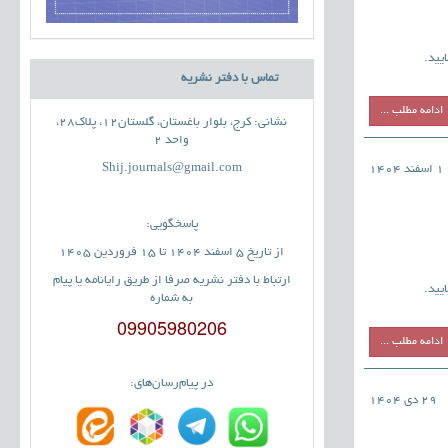
یید.
تماس با دفتر نشریه
ادامه مطلب ...
نشانی: کرج، بلوار باغستان، گلستان12، پلاک28،
واحد 2
Shij.journals@gmail.com
1 اسفند 1404
پاسخگویی:
از تاریخ 5 اسفند 1404 تا 15 فروردین 1405
ارتباط با دفتر نشریه صرفا از طریق رایانامه یا پیام
یید.
به شماره
09905980206
ادامه مطلب ...
در پیام‌رسان‌های:
29 دی 1404