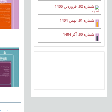
شماره 62، فروردین 1405
شماره 61، بهمن 1404
شماره 60، آذر 1404
3
<